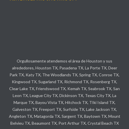
Orgullosamente atendemos el área de Houston y sus
alrededores, Houston TX, Pasadena TX, La Porte TX, Deer
Park TX, Katy TX, The Woodlands TX, Spring TX, Conroe TX,
Kingwood TX, Sugarland TX, Richmond TX, Rosenberg TX,
Clear Lake TX, Friendswood TX, Kemah TX, Seabrook TX, San
Leon TX, League City TX, Dickinson TX, Texas City TX, La
Marque TX, Bayou Vista TX, Hitchock TX, TIki Island TX,
Galveston TX, Freeport TX, Surfside TX, Lake Jackson TX,
Angleton TX, Matagorda TX, Sargent TX, Baytown TX, Mount
Belvieu TX, Beaumont TX, Port Arthur TX, Crystal Beach TX