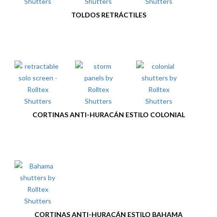
CORTINAS ANTI-HURACÁN TIPO ACORDEÓN
PERSIANAS ENROLLABLES
TOLDOS RETRÁCTILES
CORTINAS ANTI-HURACÁN ESTILO COLONIAL
PANTALLAS SOLARES RETRÁCTILES
PANELES DE HURACÁN
CORTINAS ANTI-HURACÁN ESTILO BAHAMA